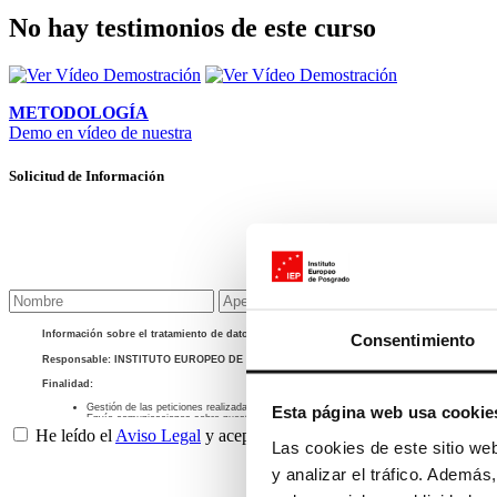
No hay testimonios de este curso
METODOLOGÍA
Demo en vídeo de nuestra
Solicitud de Información
Información sobre el tratamiento de datos personales de nuestros usuarios WEB
Consentimiento
+info
Responsable: INSTITUTO EUROPEO DE POSGRADO, S.L.
Finalidad:
Gestión de las peticiones realizadas a través de nuestros formularios
Esta página web usa cookie
Envío comunicaciones sobre nuestras actividades
He leído el
Aviso Legal
y acepto la
Política de Privacidad
del Inst
+info
Las cookies de este sitio we
+info
Base legal: Gestión de las medidas precontractuales solicitadas por el interesado.
y analizar el tráfico. Ademá
+info
Destinatarios: No se comunican los datos salvo por obligación legal.