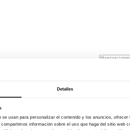
Detalles
s
ituto Europeo de Posgrado.
b se usan para personalizar el contenido y los anuncios, ofrecer
s, compartimos información sobre el uso que haga del sitio web 
¡RECOMIENDA
A UN AMIGO!