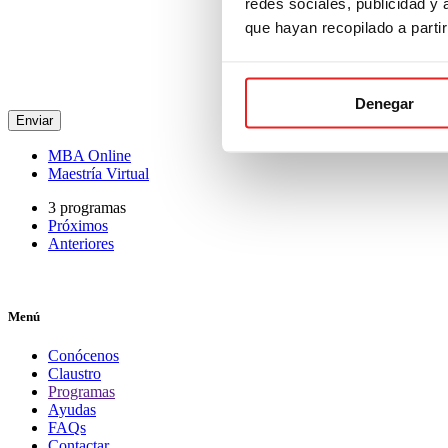
redes sociales, publicidad y
Derechos: Acceder, rectificar y suprimir los datos, así como otros derechos, tal y como 
que hayan recopilado a parti
Transferencias Internacionales: No se producen transferencias internacionales fuera de
Información adicional: Puede consultar información adicional y detallada sobre Protecc
Denegar
MBA Online
Maestría Virtual
3 programas
Próximos
Anteriores
Menú
Conócenos
Claustro
Programas
Ayudas
FAQs
Contactar