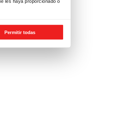
ue les haya proporcionado o
Permitir todas