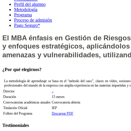
Perfil del alumno
Metodología
Programa
Proceso de admisión
Pago Seguro*
El MBA énfasis en Gestión de Riesgos 
y enfoques estratégicos, aplicándolos 
amenazas y vulnerabilidades, utilizan
¿Por qué elegirnos?
La metodología de aprendizaje se basa en el “método del caso”, clases en vídeo, sesiones 
profesionales del mundo de la empresa con amplia experiencia en las materias impartidas y r
Director
–
Duración
15 meses
Convocatorias académicas anuales
Convocatoria abierta
Titulación Oficial
IEP
Folleto del Programa
Descargar PDF
Testimoniales