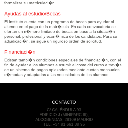
formalizar su matriculaci�n.
Ayudas al estudio/Becas
El Instituto cuenta con un programa de becas para ayudar al
alumno en el pago de la matr�cula. En cada convocatoria se
ofertan un n�mero limitado de becas en base a la situaci�n
personal, profesional y econ�mica de los candidatos. Para su
adjudicaci�n, se sigue un riguroso orden de solicitud.
Financiaci�n
Existen tambi�n condiciones especiales de financiaci�n, con el
fin de ayudar a los alumnos a asumir el coste del curso a trav�s
de un sistema de pagos aplazados mediante cuotas mensuales
c�modas y adaptadas a las necesidades de los alumnos.
CONTACTO
C/ CALÉNDULA 93
EDIFICIO J (MINIPARC III),
ALCOBENDAS, 28109 MADRID
TEL:
+34 91 661 39 95