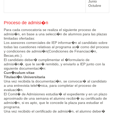
Junio
Octubre
Proceso de admisi�n
Para cada convocatoria se realiza el siguiente proceso de
admisi�n, en base a una selecci�n de alumnos para las plazas
limitadas ofertadas:
Los asesores comerciales de IEP informar�n al candidato sobre
todas las cuestiones relativas al programa as� como del proceso
y condiciones de admisi�n(Condiciones de Financiaci�n,
Becas,etc.).
El candidato deber� cumplimentar el �formulario de
admisi�n�, que le ser� remitido, y enviarlo a IEP junto con la
siguiente documentaci�n:
Curr�culum vitae
Titulaci�n Universitaria
Una vez recibida la documentaci�n, se convocar� al candidato
a una entrevista telef�nica, para completar el proceso de
evaluaci�n.
El Comit� de Admisiones estudiar� el expediente y en un plazo
aproximado de una semana el alumno recibir� su certificado de
admisi�n, si es apto, que le concede la plaza para estudiar el
programa.
Una vez recibido el certificado de admisi�n, el alumno deber�