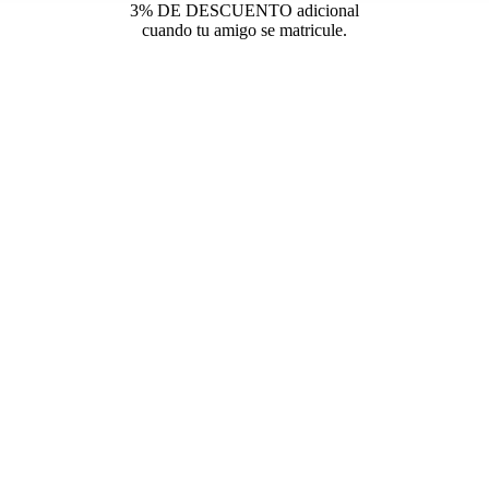
+info
ión de Datos en nuestra página web:
3% DE DESCUENTO adicional
cuando tu amigo se matricule.