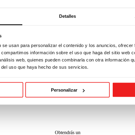
Detalles
s
b se usan para personalizar el contenido y los anuncios, ofrecer
s, compartimos información sobre el uso que haga del sitio web 
 análisis web, quienes pueden combinarla con otra información q
r del uso que haya hecho de sus servicios.
Personalizar
ituto Europeo de Posgrado.
¡RECOMIENDA
A UN AMIGO!
+info
explicamos en la información adicional.
+info
l Espacio Económico Europeo.
Obtendrás un