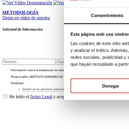
METODOLOGÍA
Consentimiento
Demo en vídeo de nuestra
Solicitud de Información
Esta página web usa cookie
Las cookies de este sitio we
y analizar el tráfico. Ademá
redes sociales, publicidad y
que hayan recopilado a parti
Información sobre el tratamiento de datos personales de nuestros usuarios WEB
+info
Responsable: INSTITUTO EUROPEO DE POSGRADO, S.L.
Finalidad:
Denegar
Gestión de las peticiones realizadas a través de nuestros formularios
Envío comunicaciones sobre nuestras actividades
He leído el
Aviso Legal
y acepto la
Política de Privacidad
del Inst
+info
+info
Base legal: Gestión de las medidas precontractuales solicitadas por el interesado.
+info
Destinatarios: No se comunican los datos salvo por obligación legal.
Derechos: Acceder, rectificar y suprimir los datos, así como otros derechos, tal y como 
Transferencias Internacionales: No se producen transferencias internacionales fuera de