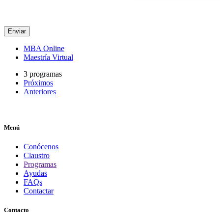
Información adicional: Puede consultar información adicional y detallada sobre Protecc
MBA Online
Maestría Virtual
3 programas
Próximos
Anteriores
Menú
Conócenos
Claustro
Programas
Ayudas
FAQs
Contactar
Contacto