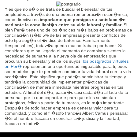
Y es que no s�lo se trata de buscar el bienestar de tus
empleados a trav�s de una buena remuneraci�n econ�mica;
como directivo es
importante que persigas su satisfacci�n
mediante la conciliaci�n entre su vida laboral y familiar.
Si
bien Per� tiene uno de los �ndices m�s bajos en problemas de
conciliaci�n (s�lo 5% de las empresas presenta conflictos de
este tipo seg�n el
�ndice de Entornos Familiarmente
Responsables
), todav�a queda mucho trabajo por hacer. Si
consideras que ha llegado el momento de cambiar y sientes la
necesidad de sumarte a la nueva ola de empresarios que
procuran su bienestar y el de los suyos,
los postgrados virtuales
en Per�
representan una oportunidad inigualable para ti, pues
son modelos que te permiten combinar tu vida laboral con tu vida
acad�mica. Esto significa que podr�s administrar tu tiempo y
tendr�s la oportunidad de implementar pr�cticas de
conciliaci�n de manera inmediata mientras progresas en tus
estudios. Al final del d�a, pasar�s casi cada d�a al lado de tu
personal, por lo que capacitarte para que ellos se sientan
protegidos, felices y parte de tu marca, es lo m�s importante.
Despu�s de todo hacer empresa es generar valor para tu
comunidad, y como el fil�sofo franc�s Albert Camus pensaba:
�Si el hombre fracasa en conciliar la� justicia y la libertad,
fracasa en todo�.